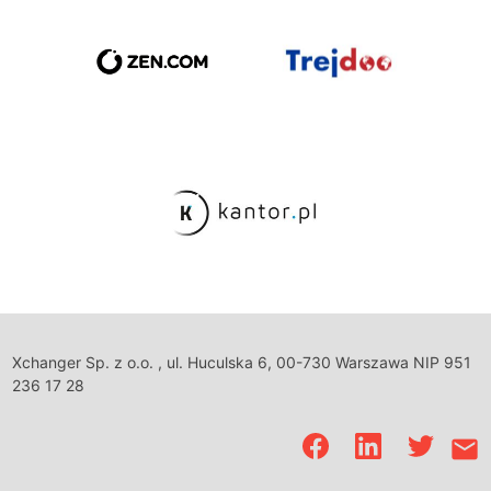
Xchanger Sp. z o.o. , ul. Huculska 6, 00-730 Warszawa NIP 951
236 17 28
email