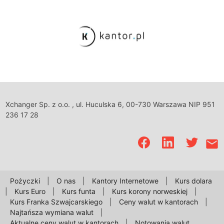
Xchanger Sp. z o.o. , ul. Huculska 6, 00-730 Warszawa NIP 951
236 17 28
email
Pożyczki
|
O nas
|
Kantory Internetowe
|
Kurs dolara
|
Kurs Euro
|
Kurs funta
|
Kurs korony norweskiej
|
Kurs Franka Szwajcarskiego
|
Ceny walut w kantorach
|
Najtańsza wymiana walut
|
Aktualne ceny walut w kantorach
|
Notowania walut